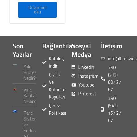
5
üzerinden
Devamını
0
oku
oy
aldı
Son
Bağlantılar
Sosyal
İletişim
Yazılar
Medya
Katalog
info@broswei
İndir
Yük
Linkedin
+90
Hücresi
Gizlilik
(212)
İnstagram
Nedir?
Ve
807 27
Youtube
Kullanım
67
Vinç
Pinterest
Kantarı
Koşulları
+90
Nedir?
Çerez
(542)
Tartı
Politikası
157 27
Sistemleri
67
ve
Endüstri
4.0