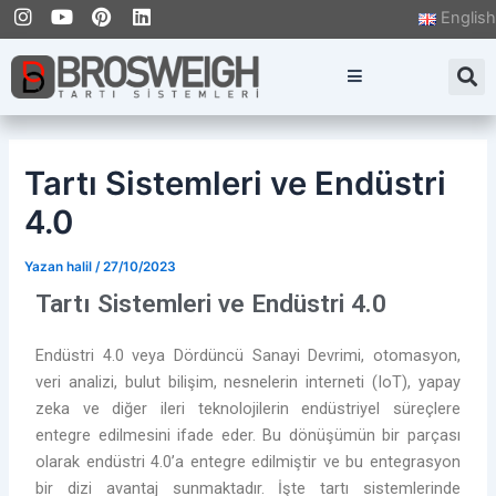
I
Y
P
L
İçeriğe
Yazı
English
n
o
i
i
atla
dolaşımı
s
u
n
n
t
t
t
k
S
a
u
e
e
g
b
r
d
r
e
e
i
a
s
n
m
t
Tartı Sistemleri ve Endüstri
4.0
Yazan
halil
/
27/10/2023
Tartı Sistemleri ve Endüstri 4.0
Endüstri 4.0 veya Dördüncü Sanayi Devrimi, otomasyon,
veri analizi, bulut bilişim, nesnelerin interneti (IoT), yapay
zeka ve diğer ileri teknolojilerin endüstriyel süreçlere
entegre edilmesini ifade eder. Bu dönüşümün bir parçası
olarak endüstri 4.0’a entegre edilmiştir ve bu entegrasyon
bir dizi avantaj sunmaktadır. İşte tartı sistemlerinde