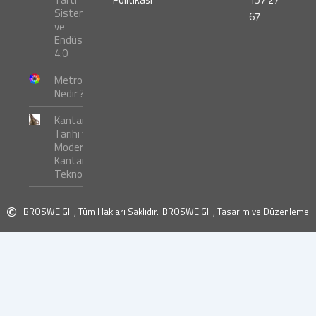
Sistemleri
67
ve
Endüstri
4.0
Metroloji
Nedir ?
Kantar
Tarihi ve
Modern
Kantar
Teknolojileri
BROSWEIGH, Tüm Hakları Saklıdır.
BROSWEIGH, Tasarım ve Düzenleme