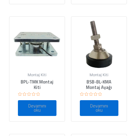
Montaj Kiti
Montaj Kiti
BPL-TMK Montaj
BSB-BL-KMA
Kiti
Montaj Ayağı
5
5
üzerinden
üzerinden
Devamını
Devamını
0
0
oku
oku
oy
oy
aldı
aldı