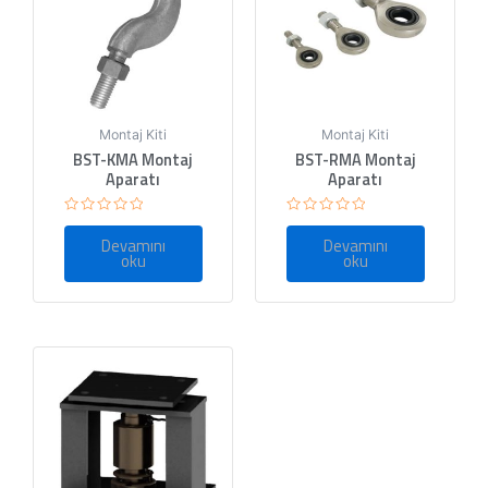
Montaj Kiti
Montaj Kiti
BST-KMA Montaj
BST-RMA Montaj
Aparatı
Aparatı
5
5
üzerinden
üzerinden
Devamını
Devamını
0
0
oku
oku
oy
oy
aldı
aldı