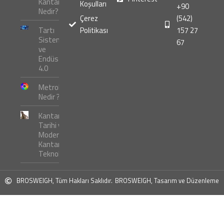
Kantarı
Koşulları
+90
Nedir?
Çerez
(542)
Tartı
Politikası
157 27
Sistemleri
67
ve
Endüstri
4.0
Metroloji
Nedir ?
Kantar
Tarihi ve
Modern
Kantar
Teknolojileri
BROSWEIGH, Tüm Hakları Saklıdır.
BROSWEIGH, Tasarım ve Düzenleme