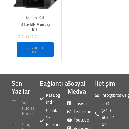
Montaj Kiti
BTS-MK Montaj
Kiti
5
üzerinden
Devamını
0
oku
oy
aldı
Son
Bağlantılar
Sosyal
İletişim
Yazılar
Medya
Katalog
info@broswei
İndir
Yük
Linkedin
+90
Hücresi
Gizlilik
(212)
İnstagram
Nedir?
Ve
807 27
Youtube
Kullanım
67
Vinç
Pinterest