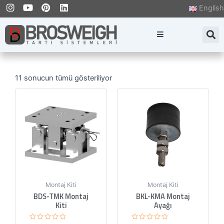
I
Y
P
L
İçeriğe
English
n
o
i
i
atla
s
u
n
n
t
t
t
k
S
a
u
e
e
g
b
r
d
r
e
e
i
a
s
n
m
t
11 sonucun tümü gösteriliyor
Montaj Kiti
Montaj Kiti
BDS-TMK Montaj
BKL-KMA Montaj
Kiti
Ayağı