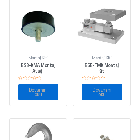
Montaj Kiti
Montaj Kiti
BSB-KMA Montaj
BSB-TMK Montaj
Ayağı
Kiti
5
5
üzerinden
üzerinden
Devamını
Devamını
0
0
oku
oku
oy
oy
aldı
aldı