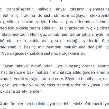
r
, transdüserlerin milivolt sinyal çıkışının işlenmes
 iletim için akıma dönüştürülmesini sağlayan elektronikl
an gerilimin aksine radyo frekansı parazitlerinden heme
eri için sıklıkla tercih edilirler . Bu cihazlar akım çıkış cihaz
i olabilmektedir. Hem güç almak hem de bir çıkış sinyali ile
ıldığında, uzun kabloların gerekli olduğu yerlerde öne
ı sağlanabilir. Basınç minimumdan maksimuma değiştiği içi
A’ya değişecek şekilde sistemde ölçeklenirler.
e, “akım tahrikli” olduğundan, uygun basınç oransal akımının
r hat direncine bakılmaksızın muhafaza edildiğinden emin ol
sındaki verici voltajını kontrol eder. Böylece bu cihazlar, uz
in çok uygundur ve voltaj çıkış transdüserlerine kıyasla ele
ok daha az etkilenirler.
rubu ürünler için
bu linki
ziyaret edebilirsiniz. Yabancı kay