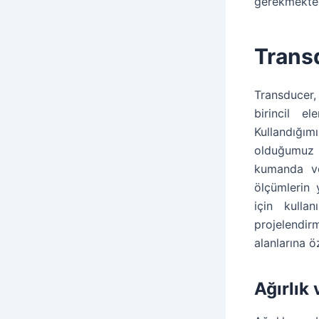
gerekmekted
Trans
Transducer,
birincil e
Kullandığı
olduğumuz ü
kumanda ve 
ölçümlerin y
için kulla
projelendir
alanlarına ö
Ağırlık