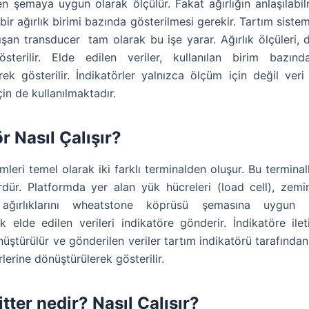
nen şemaya uygun olarak ölçülür. Fakat ağırlığın anlaşılabil
ir ağırlık birimi bazında gösterilmesi gerekir. Tartım sistem
ışan transducer
tam olarak bu işe yarar. Ağırlık ölçüleri, d
gösterilir. Elde edilen veriler, kullanılan birim bazın
rek gösterilir. İndikatörler yalnızca ölçüm için değil ver
in de kullanılmaktadır.
r Nasıl Çalışır?
mleri temel olarak iki farklı terminalden oluşur. Bu terminal
rdür. Platformda yer alan yük hücreleri (load cell), zemi
 ağırlıklarını wheatstone köprüsü şemasına uygun 
k elde edilen verileri indikatöre gönderir. İndikatöre ilet
nüştürülür ve gönderilen veriler tartım indikatörü
tarafından
rlerine dönüştürülerek gösterilir.
tter nedir? Nasıl Çalışır?