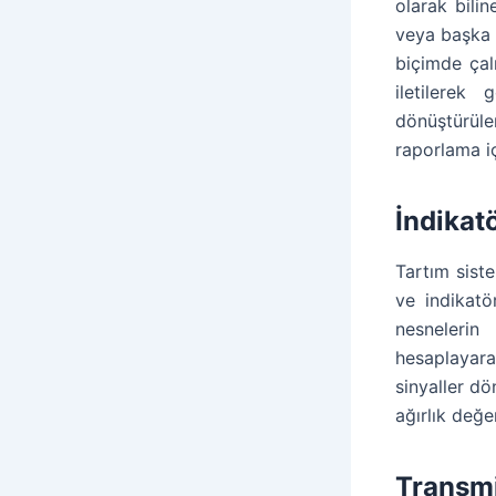
olarak bili
veya başka b
biçimde çal
iletilerek 
dönüştürüle
raporlama iç
İndikatö
Tartım siste
ve indikatö
nesnelerin
hesaplayara
sinyaller dö
ağırlık değe
Transmi