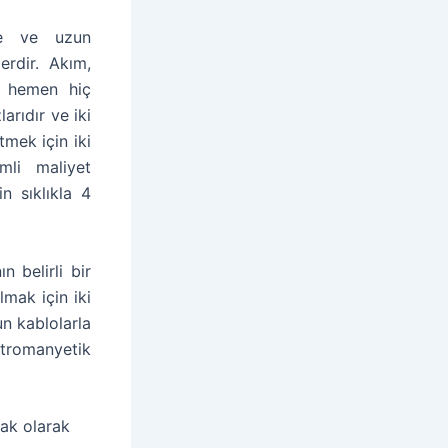
ine ve uzun
erdir. Akım,
n hemen hiç
larıdır ve iki
tmek için iki
mli maliyet
n sıklıkla 4
 belirli bir
mak için iki
un kablolarla
ktromanyetik
nak olarak