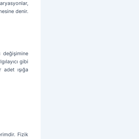
aryasyonlar,
mesine denir.
ç değişimine
gılayıcı gibi
r adet ışığa
rimdir. Fizik