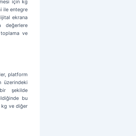
mesi için kg
i ile entegre
ijital ekrana
da değerlere
i toplama ve
ler, platform
n üzerindeki
bir şekilde
ildiğinde bu
 kg ve diğer