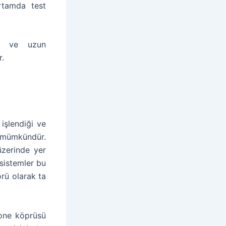
rtamda test
ine ve uzun
r.
işlendiği ve
z mümkündür.
üzerinde yer
 sistemler bu
örü olarak ta
tone köprüsü