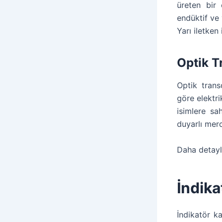
üreten bir 
endüktif ve 
Yarı iletken
Optik T
Optik trans
göre elektri
isimlere sa
duyarlı mer
Daha detaylı 
İndika
İndikatör ka