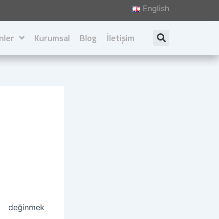
English
nler
Kurumsal
Blog
İletişim
Search
Hakkımızda
Değerlerimiz
İlkelerimiz
Katalog İndir
a değinmek