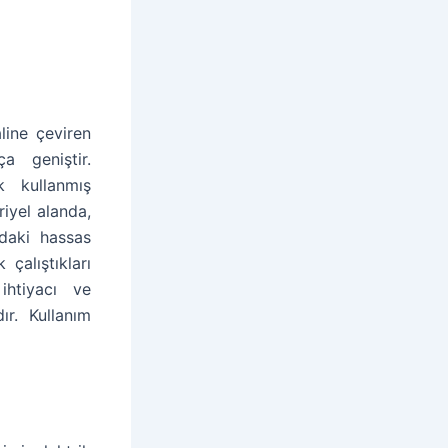
line çeviren
a geniştir.
k kullanmış
iyel alanda,
rdaki hassas
 çalıştıkları
ihtiyacı ve
ır. Kullanım