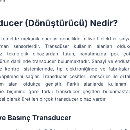
ir.
ducer (Dönüştürücü) Nedir?
 temelde mekanik enerjiyi genellikle milivolt elektrik sinya
leman sensörlerdir. Transdüser kullanım alanları oldukç
mız teknolojik cihazlardan tutun, hayatımızda pek ço
rün dahilinde transducer bulunmaktadır. Sanayi ve endüstr
kontrol sistemlerinde, tıp elektroniğinde ve fabrikala
apılmasını sağlar. Transducer çeşitleri, sensörler ile ortak
nım alanı oldukça geniştir. Farklı alanlarda kullanım 
me biçimine göre farklı transducer çeşitleri bulunmaktad
zel olarak üretilen birçok transducer cihaz vardır.
 ve Basınç Transducer