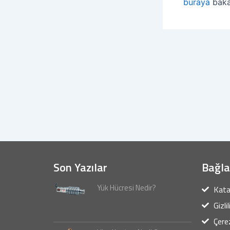
buraya
bakab
Son Yazılar
Bağla
Yük Hücresi Nedir?
Kata
Gizli
Çerez