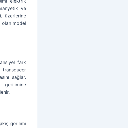
imi elektrik
 manyetik ve
, üzerlerine
lı olan model
ansiyel fark
 transducer
sını sağlar.
 gerilimine
enir.
kış gerilimi