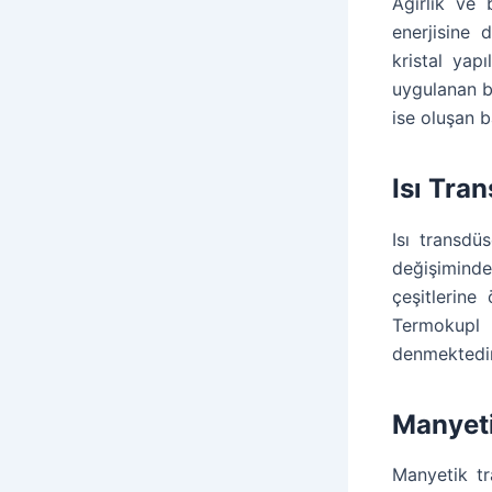
Ağırlık ve 
enerjisine 
kristal yap
uygulanan ba
ise oluşan b
Isı Tra
Isı transdü
değişimind
çeşitlerine
Termokupl 
denmektedir.
Manyet
Manyetik tr