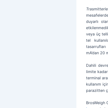
Trasmitterle
mesafelerde
duyarlı ol
etkilenmedikl
veya üç tell
tel kullan
tasarruflar
mA’dan 20 m
Dahili devr
limite kada
terminal ara
kullanım iç
parazitten ç
BrosWeigh G