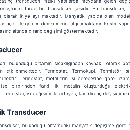
basınç transduceri, fiziki yapılarda meydana gelen değiş
dönüştüren türde bir transducer çeşidir. Bu transducer,
ılı olarak ikiye ayrılmaktadır. Manyetik yapıda olan modeli
sınçlar ile gerilim değişimlerini algılamaktadır. Kristal yapı
asınç altında direnç değişimi göstermektedir.
nsducer
seri, bulunduğu ortamın sıcaklığından kaynaklı olarak pot
en etkilenmektedir. Termostat, Termokupl, Termistör ısı
 örnektir. Termostat, metallerin ısı derecesine göre uzama
ise birbirinden farklı iki metalin oluşturduğu elektrik
 Termistör, ısı değişimi ile ortaya çıkan direnç değişimine d
ik Transducer
ansdüser, bulunduğu ortamdaki manyetik değişime göre çı