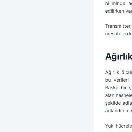
biliminde 
edilirken va
Transmitte
mesafelerde 
Ağırlı
Ağırlık ölç
bu verileri
Başka bir ş
alan nesnele
şekilde adla
adlandırılma
Yük hücrele