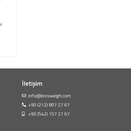
i
İletişim
info@brosweigh.com
+90 (212) 807 27 67
+90 (542) 157 27 67