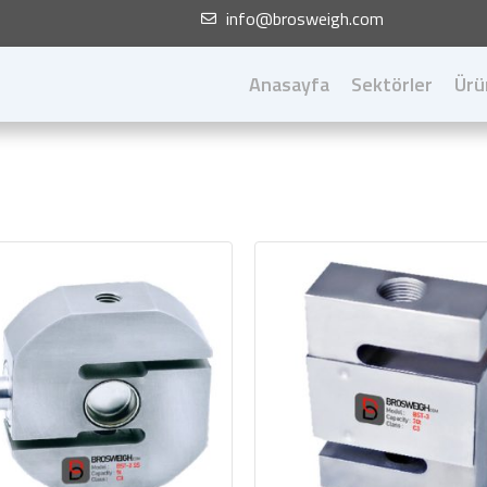
info@brosweigh.com
Anasayfa
Sektörler
Ürü