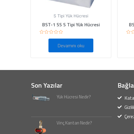
S Tipi Yük Hücresi
BST-1 SS S Tipi Yük Hücresi
BS
5
5
üzerinden
üze
Devamını oku
0
0
oy
oy
aldı
ald
Son Yazılar
Bağla
Yük Hücresi Nedir?
Kata
Gizli
Çerez
Vinç Kantarı Nedir?