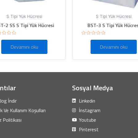
S Tipi Yük Hücresi
S Tipi Yük Hücresi
T-2 SS S Tipi Yük Hücresi
BST-3 S Tipi Yük Hücres
5
rinden
üzerinden
Devamını oku
Devamını oku
0
oy
ı
aldı
ntılar
Sosyal Medya
log İndir
Linkedin
lik Ve Kullanım Koşulları
İnstagram
 Politikası
Youtube
Pinterest