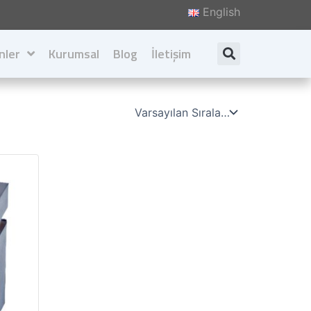
English
nler
Kurumsal
Blog
İletişim
Search
Hakkımızda
Değerlerimiz
İlkelerimiz
Katalog İndir