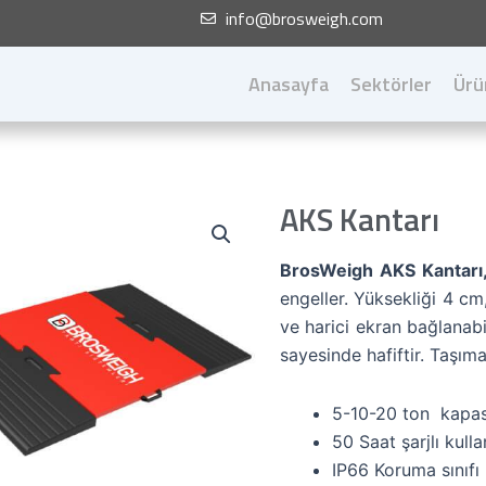
info@brosweigh.com
Anasayfa
Sektörler
Ürü
AKS Kantarı
BrosWeigh AKS Kantarı
engeller. Yüksekliği 4 cm
ve harici ekran bağlanab
sayesinde hafiftir. Taşıma 
5-10-20 ton kapas
50 Saat şarjlı kul
IP66 Koruma sınıfı