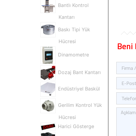
Bantlı Kontrol
Kantarı
Baskı Tipi Yük
Hücresi
Beni 
Dinamometre
Firma
/
Dozaj Bant Kantarı
Ad
E-
Soyad
Posta
Endüstriyel Baskül
Telefon
Gerilim Kontrol Yük
Kısa
Mesajınız
Hücresi
Harici Gösterge