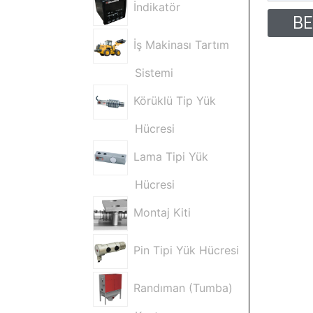
İndikatör
BE
İş Makinası Tartım
Sistemi
Körüklü Tip Yük
Hücresi
Lama Tipi Yük
Hücresi
Montaj Kiti
Pin Tipi Yük Hücresi
Randıman (Tumba)