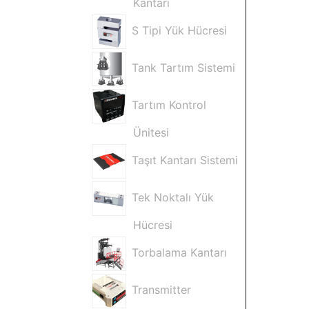
Kantarı
S Tipi Yük Hücresi
Tank Tartım Sistemi
Tartım Kontrol
Ünitesi
Taşıt Kantarı Sistemi
Tek Noktalı Yük
Hücresi
Torbalama Kantarı
Transmitter