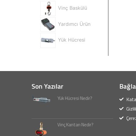
Vinç Baskülü
Yardımcı Ürün
Yük Hücresi
Son Yazılar
Bağla
Yük Hücresi Nedir?
Kata
Gizli
Çerez
Vinç Kantarı Nedir?