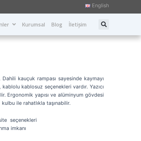
English
nler
Kurumsal
Blog
İletişim
Search
Hakkımızda
Değerlerimiz
İlkelerimiz
,
Dahili kauçuk rampası sayesinde kaymayı
Katalog İndir
, kablolu kablosuz seçenekleri vardır. Yazıcı
ilir. Ergonomik yapısı ve alüminyum gövdesi
kulbu ile rahatlıkla taşınabilir.
ite seçenekleri
lanma imkanı