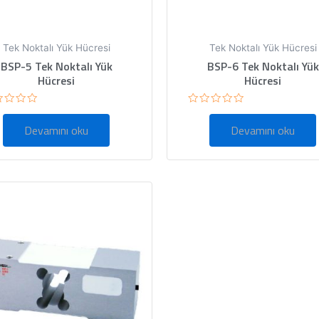
Tek Noktalı Yük Hücresi
Tek Noktalı Yük Hücresi
BSP-5 Tek Noktalı Yük
BSP-6 Tek Noktalı Yük
Hücresi
Hücresi
5
rinden
üzerinden
Devamını oku
Devamını oku
0
oy
ı
aldı