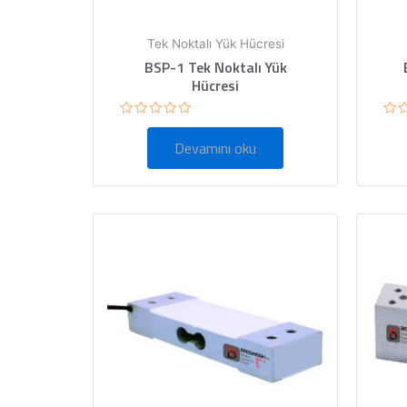
Tek Noktalı Yük Hücresi
BSP-1 Tek Noktalı Yük
Hücresi
5
5
üzerinden
üze
Devamını oku
0
0
oy
oy
aldı
ald