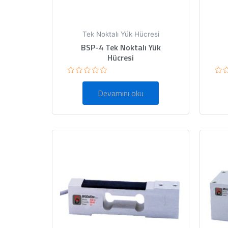
Tek Noktalı Yük Hücresi
BSP-4 Tek Noktalı Yük
Hücresi
5
5
üzerinden
üze
Devamını oku
0
0
oy
oy
aldı
ald