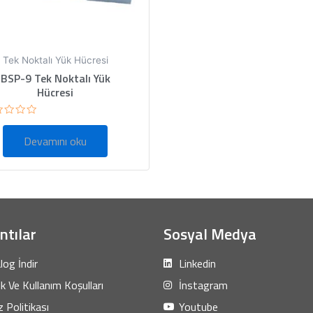
Tek Noktalı Yük Hücresi
BSP-9 Tek Noktalı Yük
Hücresi
rinden
Devamını oku
ı
ntılar
Sosyal Medya
log İndir
Linkedin
lik Ve Kullanım Koşulları
İnstagram
 Politikası
Youtube