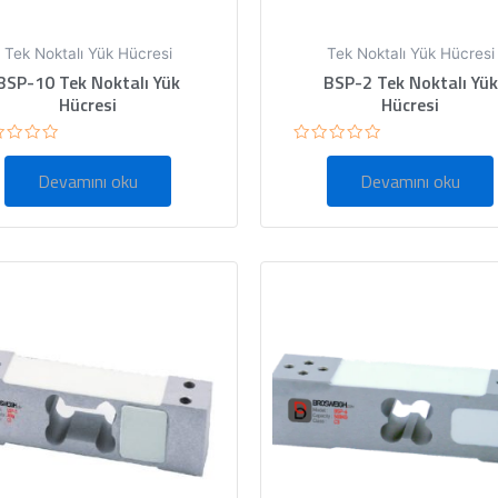
Tek Noktalı Yük Hücresi
Tek Noktalı Yük Hücresi
BSP-10 Tek Noktalı Yük
BSP-2 Tek Noktalı Yük
Hücresi
Hücresi
5
rinden
üzerinden
Devamını oku
Devamını oku
0
oy
ı
aldı