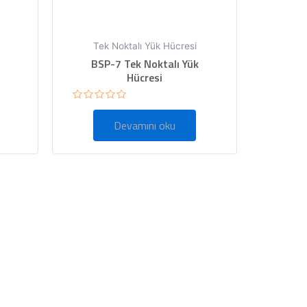
Tek Noktalı Yük Hücresi
BSP-7 Tek Noktalı Yük
Hücresi
5
üzerinden
Devamını oku
0
oy
aldı