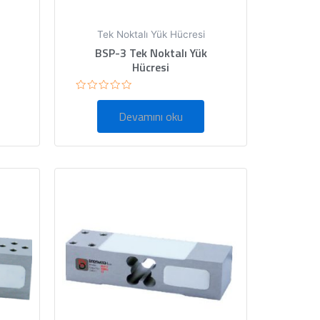
Tek Noktalı Yük Hücresi
BSP-3 Tek Noktalı Yük
Hücresi
5
üzerinden
Devamını oku
0
oy
aldı