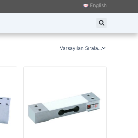
English
Search