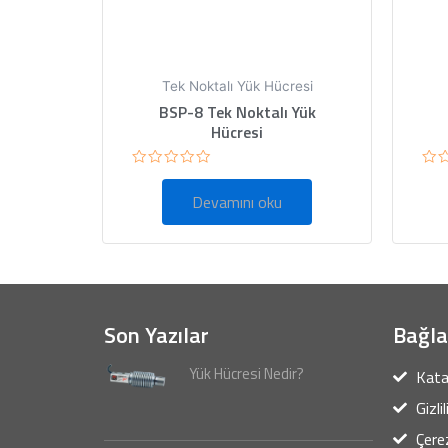
Tek Noktalı Yük Hücresi
BSP-8 Tek Noktalı Yük
Hücresi
5
5
üzerinden
üze
Devamını oku
0
0
oy
oy
aldı
ald
Son Yazılar
Bağla
Yük Hücresi Nedir?
Kata
Gizli
Çerez