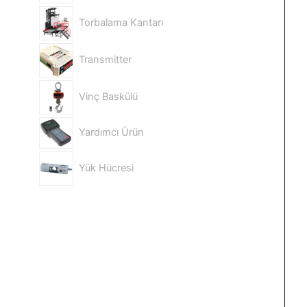
Torbalama Kantarı
Transmitter
Vinç Baskülü
Yardımcı Ürün
Yük Hücresi