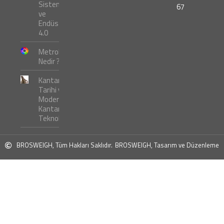
Sistemleri
67
ve
Endüstri
4.0
Metroloji
Nedir ?
Kantar
Tarihi ve
Modern
Kantar
Teknolojileri
BROSWEIGH, Tüm Hakları Saklıdır.
BROSWEIGH, Tasarım ve Düzenleme