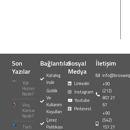
Son
Bağlantılar
Sosyal
İletişim
Yazılar
Medya
Katalog
info@broswei
İndir
Yük
Linkedin
+90
Hücresi
Gizlilik
(212)
İnstagram
Nedir?
Ve
807 27
Youtube
Kullanım
67
Vinç
Pinterest
Kantarı
Koşulları
+90
Nedir?
Çerez
(542)
Tartı
Politikası
157 27