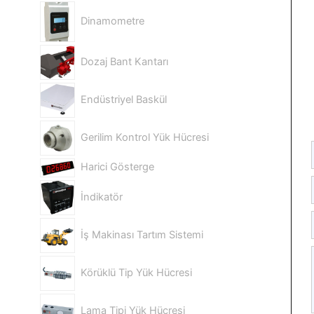
Dinamometre
Dozaj Bant Kantarı
Endüstriyel Baskül
Gerilim Kontrol Yük Hücresi
Harici Gösterge
İndikatör
İş Makinası Tartım Sistemi
Körüklü Tip Yük Hücresi
Lama Tipi Yük Hücresi