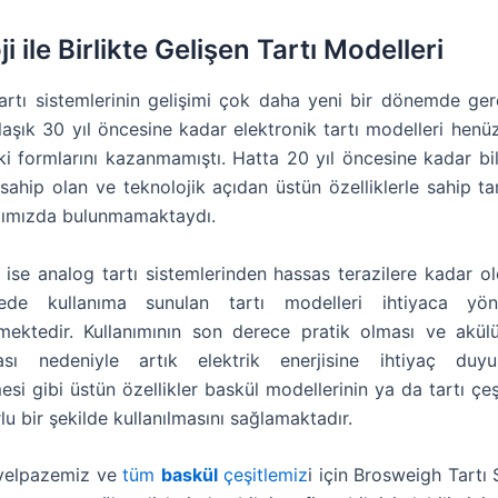
i ile Birlikte Gelişen Tartı Modelleri
tartı sistemlerinin gelişimi çok daha yeni bir dönemde gerç
aşık 30 yıl öncesine kadar elektronik tartı modelleri henü
 formlarını kazanmamıştı. Hatta 20 yıl öncesine kadar bil
sahip olan ve teknolojik açıdan üstün özelliklerle sahip ta
tımızda bulunmamaktaydı.
se analog tartı sistemlerinden hassas terazilere kadar o
ede kullanıma sunulan tartı modelleri ihtiyaca yön
lmektedir. Kullanımının son derece pratik olması ve akül
sı nedeniyle artık elektrik enerjisine ihtiyaç du
mesi gibi üstün özellikler baskül modellerinin ya da tartı çeş
u bir şekilde kullanılmasını sağlamaktadır.
 yelpazemiz ve
tüm
baskül
çeşitlemiz
i için Brosweigh Tartı 