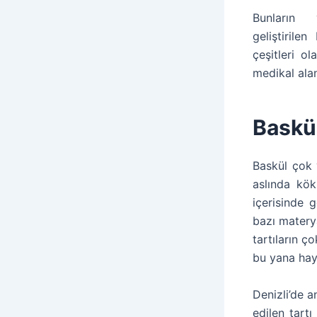
Bunların
geliştiril
çeşitleri ol
medikal alan
Baskül
Baskül çok 
aslında kök
içerisinde g
bazı matery
tartıların ç
bu yana haya
Denizli’de 
edilen tart