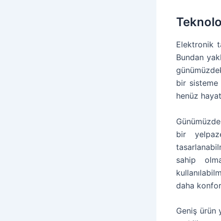
Teknoloj
Elektronik 
Bundan yakl
günümüzdeki
bir sisteme 
henüz haya
Günümüzde i
bir yelpaz
tasarlanabi
sahip olma
kullanılabil
daha konforl
Geniş ürün