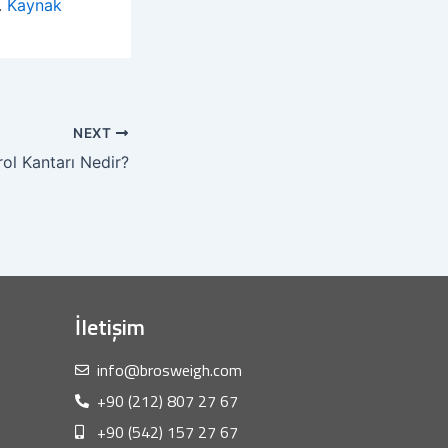
.
Kaynak
NEXT
rol Kantarı Nedir?
İletişim
info@brosweigh.com
+90 (212) 807 27 67
+90 (542) 157 27 67