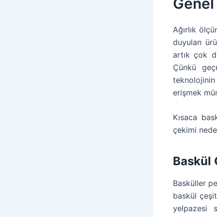
Genel 
Ağırlık ölç
duyulan ür
artık çok d
Çünkü geçmi
teknolojin
erişmek mü
Kısaca bask
çekimi neden
Baskül 
Basküller pe
baskül çeşi
yelpazesi s