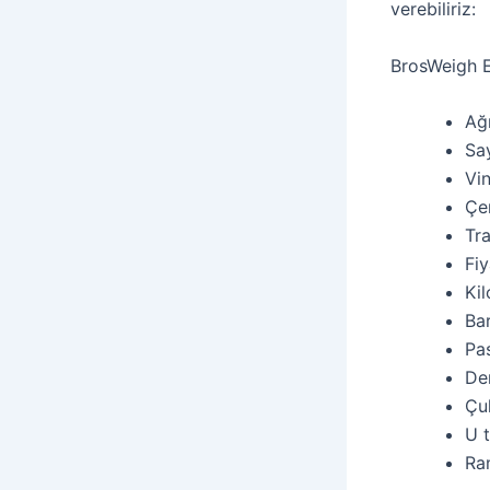
verebiliriz:
BrosWeigh E
Ağı
Sa
Vin
Çe
Tr
Fi
Kil
Ba
Pa
Dem
Çuk
U t
Ra