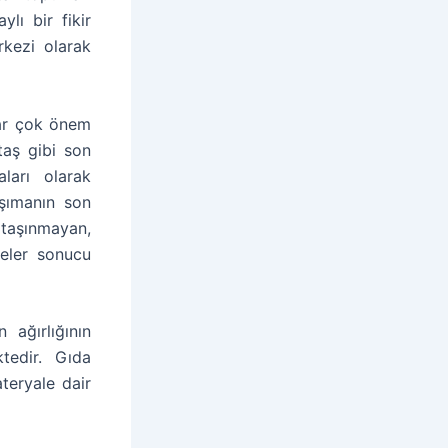
ylı bir fikir
rkezi olarak
dar çok önem
taş gibi son
ları olarak
aşımanın son
 taşınmayan,
meler sonucu
 ağırlığının
ktedir. Gıda
teryale dair