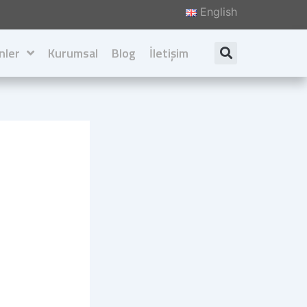
English
nler
Kurumsal
Blog
İletişim
Search
Hakkımızda
Değerlerimiz
İlkelerimiz
Katalog İndir