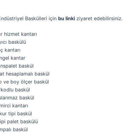
ndüstriyel Baskülleri için
bu linki
ziyaret edebilirsiniz.
r hizmet kantarı
yıcı baskülü
ç kantarı
ngel kantar
anspalet baskül
yat hesaplamalı baskül
o ve boy ölçer baskül
rkodlu baskül
slanmaz baskül
irci kantarı
ur tipi baskül
ipi palet baskülü
mpalı baskül