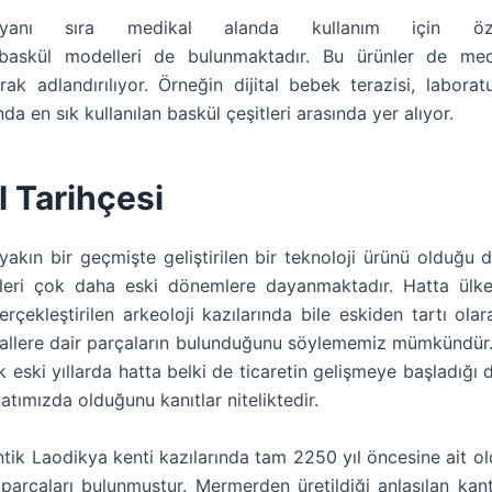
 yanı sıra medikal alanda kullanım için öz
en baskül modelleri de bulunmaktadır. Bu ürünler de med
arak adlandırılıyor. Örneğin dijital bebek terazisi, laborat
da en sık kullanılan baskül çeşitleri arasında yer alıyor.
 Tarihçesi
yakın bir geçmişte geliştirilen bir teknoloji ürünü olduğu 
leri çok daha eski dönemlere dayanmaktadır. Hatta ülkem
erçekleştirilen arkeoloji kazılarında bile eskiden tartı olar
allere dair parçaların bulunduğunu söylememiz mümkündür.
ok eski yıllarda hatta belki de ticaretin gelişmeye başladığ
tımızda olduğunu kanıtlar niteliktedir.
antik Laodikya kenti kazılarında tam 2250 yıl öncesine ait o
ı parçaları bulunmuştur. Mermerden üretildiği anlaşılan kant