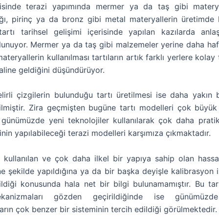
isinde terazi yapımında mermer ya da taş gibi materyal
ığı, pirinç ya da bronz gibi metal materyallerin üretimde 
tartı tarihsel gelişimi içerisinde yapılan kazılarda anlaşı
lunuyor. Mermer ya da taş gibi malzemeler yerine daha hafi
ateryallerin kullanılması tartıların artık farklı yerlere kolay
haline geldiğini düşündürüyor.
lirli çizgilerin bulunduğu tartı üretilmesi ise daha yakın 
rilmiştir. Zira geçmişten bugüne tartı modelleri çok büyük
günümüzde yeni teknolojiler kullanılarak çok daha pratik
inin yapılabileceği terazi modelleri karşımıza çıkmaktadır.
ullanılan ve çok daha ilkel bir yapıya sahip olan hassas
ne şekilde yapıldığına ya da bir başka deyişle kalibrasyon i
rildiği konusunda hala net bir bilgi bulunamamıştır. Bu tart
kanizmaları gözden geçirildiğinde ise günümüzde 
ın çok benzer bir sisteminin tercih edildiği görülmektedir.