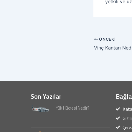
yetkili ve u
ÖNCEKI
Vinç Kantarı Ned
Son Yazılar
Bağla
Yük Hücresi Nedir?
Kata
Gizli
Çerez