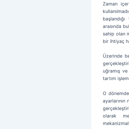
Zaman içer
kullanılmad
başlandığı 
arasında bu
sahip olan m
bir ihtiyaç 
Üzerinde be
gerçekleşti
uğramış ve 
tartım işlem
O dönemde k
ayarlarının 
gerçekleşti
olarak me
mekanizmalar