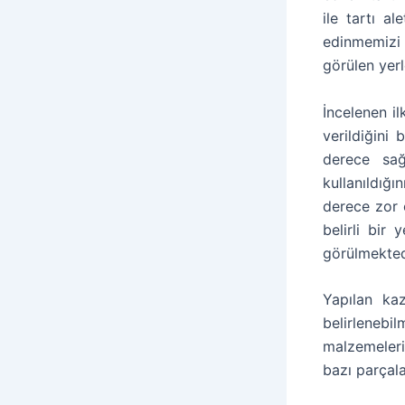
ile tartı al
edinmemizi 
görülen yerl
İncelenen i
verildiğini
derece sağ
kullanıldığ
derece zor 
belirli bir
görülmekted
Yapılan kaz
belirlenebi
malzemeleri
bazı parçal