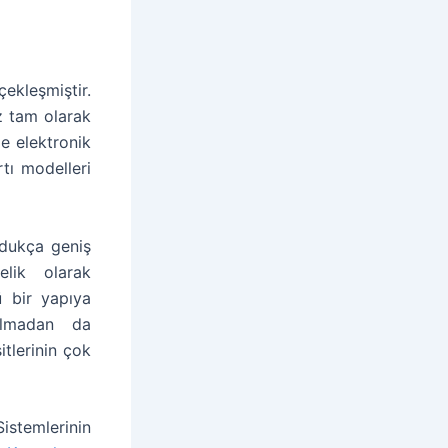
ekleşmiştir.
z tam olarak
e elektronik
rtı modelleri
ldukça geniş
elik olarak
ü bir yapıya
yulmadan da
itlerinin çok
Sistemlerinin