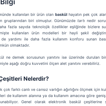
Bilgi
ümünde kullanılan bir ürün olan
baskül
hayatın pek çok alan
ün gruplarından biri olmuştur. Günümüzde
tartı
nedir soru
aha fazla sayıda teknolojik özellikler eşliğinde bizlere su
şte kullanılan ürün modelleri bir hayli şekil değiştirm
in de yardımı ile daha fazla kullanım konforu sunan
bas
mkün olmaktadır.
ül ne demek sorusunun yanıtını ise üzerinde durulan bi
iyle aşağı doğru kuvvetini ölçen alet yanıtını verebiliriz.
Çeşitleri Nelerdir?
k çok farklı canlı ve cansız varlığın ağırlığını ölçmek için kull
tleri de kullanım alanına ya da kullanım amacına göre geniş
unabiliyor. Genel olarak elektronik baskül çeşitlerine 