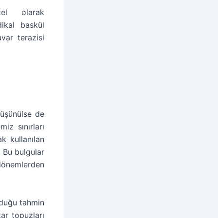
el olarak
ikal baskül
uvar terazisi
düşünülse de
iz sınırları
ak kullanılan
 Bu bulgular
ı dönemlerden
lduğu tahmin
ar topuzları