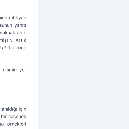
ında ihtiyaç
sunun yanıtı
nulmaktadır.
iştir. Artık
kül
tiplerine
r cismin yer
anıldığı için
 bir seçenek
şu örnekleri