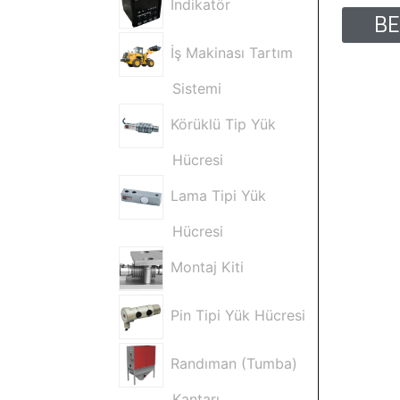
İndikatör
BE
İş Makinası Tartım
Sistemi
Körüklü Tip Yük
Hücresi
Lama Tipi Yük
Hücresi
Montaj Kiti
Pin Tipi Yük Hücresi
Randıman (Tumba)
Kantarı