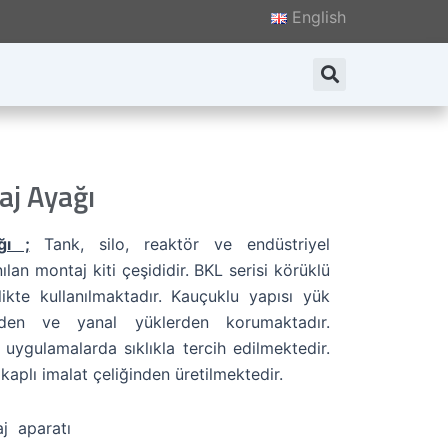
English
Search
j Ayağı
ı ;
Tank, silo, reaktör ve endüstriyel
nılan montaj kiti çeşididir. BKL serisi körüklü
rlikte kullanılmaktadır. Kauçuklu yapısı yük
rden ve yanal yüklerden korumaktadır.
ygulamalarda sıklıkla tercih edilmektedir.
kaplı imalat çeliğinden üretilmektedir.
j aparatı