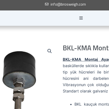
info@brosweigh.com
BKL-KMA Monta
BKL-KMA Montaj Ayağ
basküllerde sıklıkla kulla
tip yük hücreleri ile bi
hücresini ani darbele
Vibrasyonun çok olduğu u
Standart olarak galvaniz 
BKL kauçuk monta