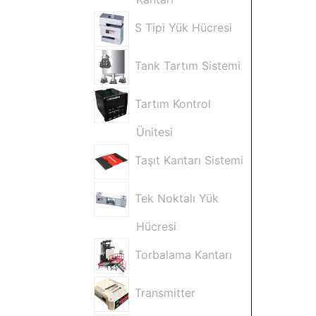
S Tipi Yük Hücresi
Tank Tartım Sistemi
Tartım Kontrol
Ünitesi
Taşıt Kantarı Sistemi
Tek Noktalı Yük
Hücresi
Torbalama Kantarı
Transmitter