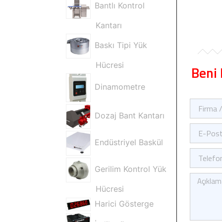
Bantlı Kontrol
Kantarı
Baskı Tipi Yük
Hücresi
Beni 
Dinamometre
Firma
/
Dozaj Bant Kantarı
Ad
E-
Soyad
Posta
Endüstriyel Baskül
Telefon
Gerilim Kontrol Yük
Kısa
Mesajınız
Hücresi
Harici Gösterge