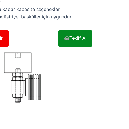
k
 kadar kapasite seçenekleri
ndüstriyel basküller için uygundur
ir
Teklif Al