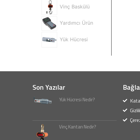
Vinç Baskülü
Yardımcı Ürün
Yük Hücresi
Son Yazılar
Bağla
Yük Hücresi Nedir?
Kata
Gizli
Çerez
Vinç Kantarı Nedir?