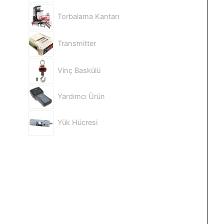
Torbalama Kantarı
Transmitter
Vinç Baskülü
Yardımcı Ürün
Yük Hücresi