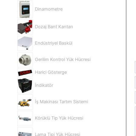
Dinamometre
Dozaj Bant Kantarı
Endüstriyel Baskül
Gerilim Kontrol Yük Hücresi
Harici Gösterge
İndikatör
İş Makinası Tartım Sistemi
Körüklü Tip Yük Hücresi
Lama Tipi Yük Hücresi