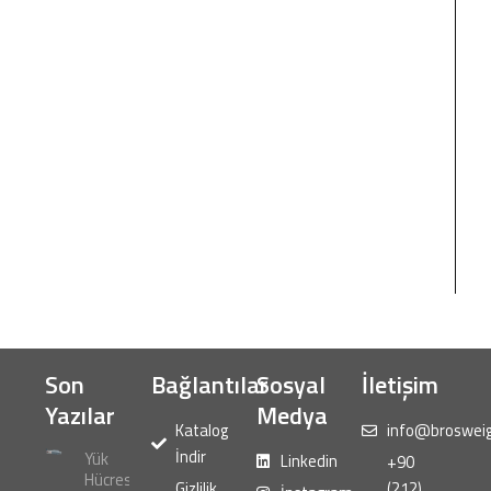
Son
Bağlantılar
Sosyal
İletişim
Yazılar
Medya
Katalog
info@broswei
İndir
Yük
Linkedin
+90
Hücresi
Gizlilik
(212)