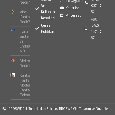
İnstagram
Nedir?
Ve
807 27
Youtube
Kullanım
67
Vinç
Pinterest
Kantarı
Koşulları
+90
Nedir?
Çerez
(542)
Tartı
Politikası
157 27
Sistemleri
67
ve
Endüstri
4.0
Metroloji
Nedir ?
Kantar
Tarihi ve
Modern
Kantar
Teknolojileri
BROSWEIGH, Tüm Hakları Saklıdır.
BROSWEIGH, Tasarım ve Düzenleme