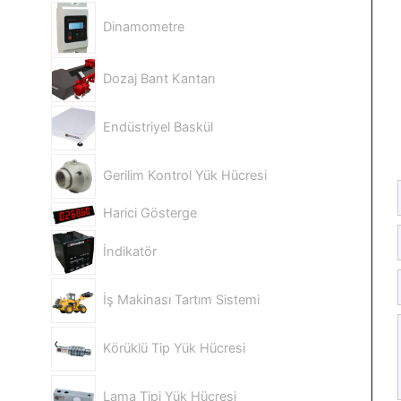
Dinamometre
Dozaj Bant Kantarı
Endüstriyel Baskül
Gerilim Kontrol Yük Hücresi
Harici Gösterge
İndikatör
İş Makinası Tartım Sistemi
Körüklü Tip Yük Hücresi
Lama Tipi Yük Hücresi