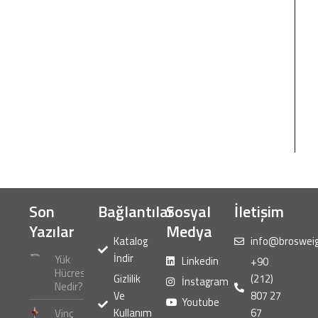
Son
Bağlantılar
Sosyal
İletişim
Yazılar
Medya
Katalog
info@broswei
İndir
Yük
Linkedin
+90
Hücresi
Gizlilik
(212)
İnstagram
Nedir?
Ve
807 27
Youtube
Kullanım
67
Vinç