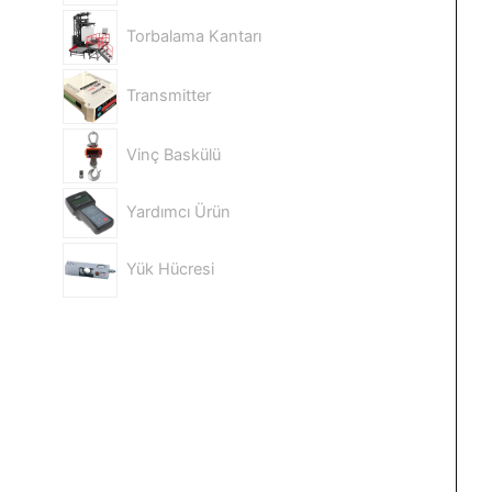
Torbalama Kantarı
Transmitter
Vinç Baskülü
Yardımcı Ürün
Yük Hücresi