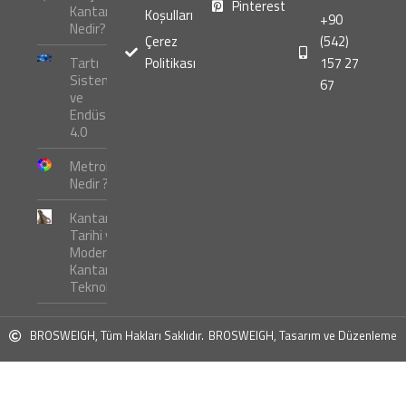
Pinterest
Kantarı
Koşulları
+90
Nedir?
Çerez
(542)
Tartı
Politikası
157 27
Sistemleri
67
ve
Endüstri
4.0
Metroloji
Nedir ?
Kantar
Tarihi ve
Modern
Kantar
Teknolojileri
BROSWEIGH, Tüm Hakları Saklıdır.
BROSWEIGH, Tasarım ve Düzenleme