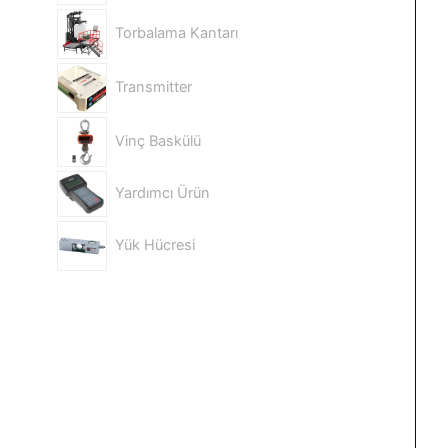
Torbalama Kantarı
Transmitter
Vinç Baskülü
Yardımcı Ürün
Yük Hücresi