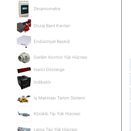
Dinamometre
Dozaj Bant Kantarı
Endüstriyel Baskül
Gerilim Kontrol Yük Hücresi
Harici Gösterge
İndikatör
İş Makinası Tartım Sistemi
Körüklü Tip Yük Hücresi
Lama Tipi Yük Hücresi