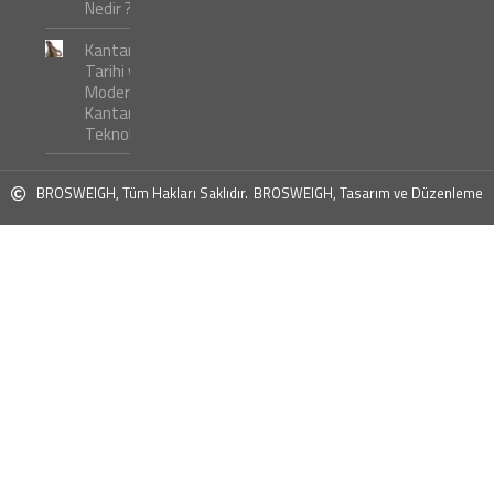
Nedir ?
Kantar
Tarihi ve
Modern
Kantar
Teknolojileri
BROSWEIGH, Tüm Hakları Saklıdır.
BROSWEIGH, Tasarım ve Düzenleme