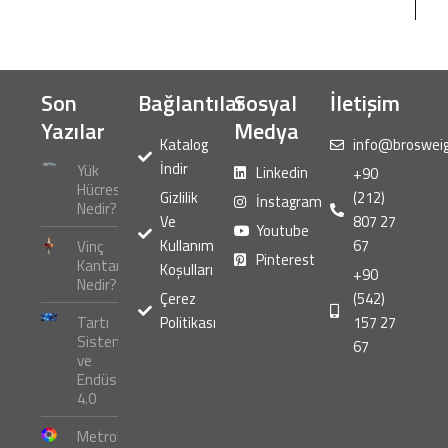
Son
Bağlantılar
Sosyal
İletişim
Yazılar
Medya
Katalog
info@broswei
İndir
Yük
Linkedin
+90
Hücresi
Gizlilik
(212)
İnstagram
Nedir?
Ve
807 27
Youtube
Kullanım
67
Vinç
Pinterest
Kantarı
Koşulları
+90
Nedir?
Çerez
(542)
Tartı
Politikası
157 27
Sistemleri
67
ve
Endüstri
4.0
Metroloji