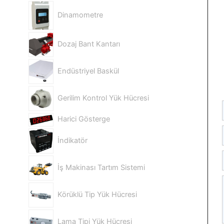
Dinamometre
Dozaj Bant Kantarı
Endüstriyel Baskül
Gerilim Kontrol Yük Hücresi
Harici Gösterge
İndikatör
İş Makinası Tartım Sistemi
Körüklü Tip Yük Hücresi
Lama Tipi Yük Hücresi