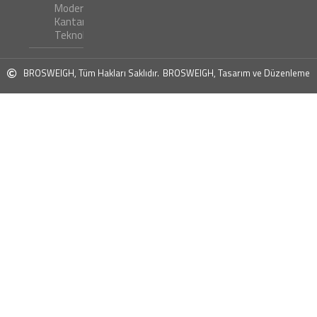
Modern
Kantar
Teknolojileri
BROSWEIGH, Tüm Hakları Saklıdır.
BROSWEIGH, Tasarım ve Düzenleme