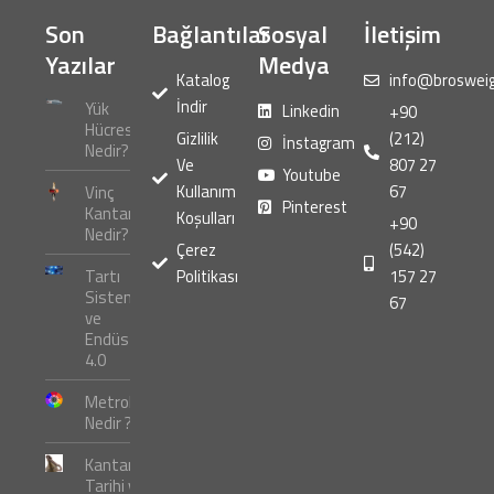
Son
Bağlantılar
Sosyal
İletişim
Yazılar
Medya
Katalog
info@broswei
İndir
Yük
Linkedin
+90
Hücresi
Gizlilik
(212)
İnstagram
Nedir?
Ve
807 27
Youtube
Kullanım
67
Vinç
Pinterest
Kantarı
Koşulları
+90
Nedir?
Çerez
(542)
Tartı
Politikası
157 27
Sistemleri
67
ve
Endüstri
4.0
Metroloji
Nedir ?
Kantar
Tarihi ve