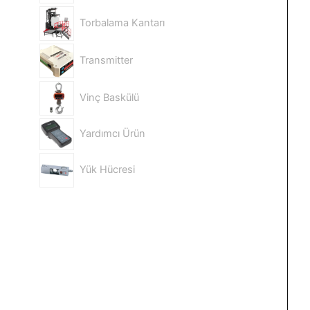
Torbalama Kantarı
Transmitter
Vinç Baskülü
Yardımcı Ürün
Yük Hücresi