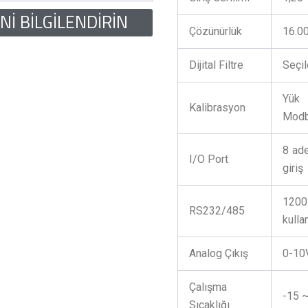
NI BILGILENDIRIN
Çözünürlük
16.00
Dijital Filtre
Seçil
Yük 
Kalibrasyon
Modb
8 ade
I/O Port
giriş
1200
RS232/485
kullan
Analog Çıkış
0-10
Çalışma
-15 
Sıcaklığı