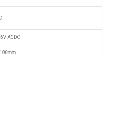
C
6V ACDC
x180mm