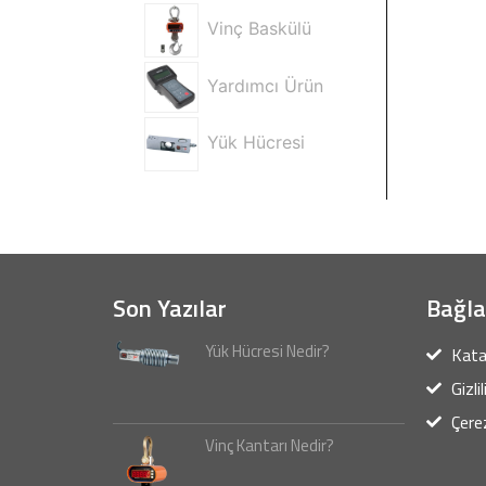
Vinç Baskülü
Yardımcı Ürün
Yük Hücresi
Son Yazılar
Bağla
Yük Hücresi Nedir?
Kata
Gizli
Çerez
Vinç Kantarı Nedir?