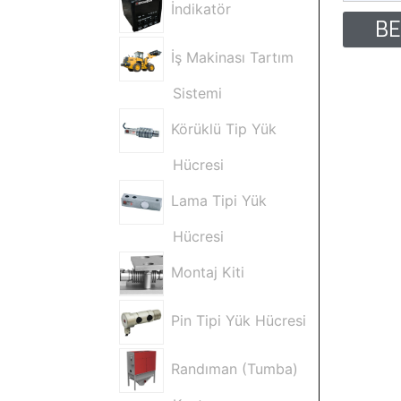
İndikatör
BE
İş Makinası Tartım
Sistemi
Körüklü Tip Yük
Hücresi
Lama Tipi Yük
Hücresi
Montaj Kiti
Pin Tipi Yük Hücresi
Randıman (Tumba)