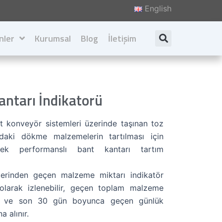
English
nler
Kurumsal
Blog
İletişim
Search
Hakkımızda
Değerlerimiz
ntarı İndikatorü
İlkelerimiz
 konveyör sistemleri üzerinde taşınan toz
Katalog İndir
daki dökme malzemelerin tartılması için
sek performanslı bant kantarı tartım
erinden geçen malzeme miktarı indikatör
olarak izlenebilir, geçen toplam malzeme
lir ve son 30 gün boyunca geçen günlük
a alınır.