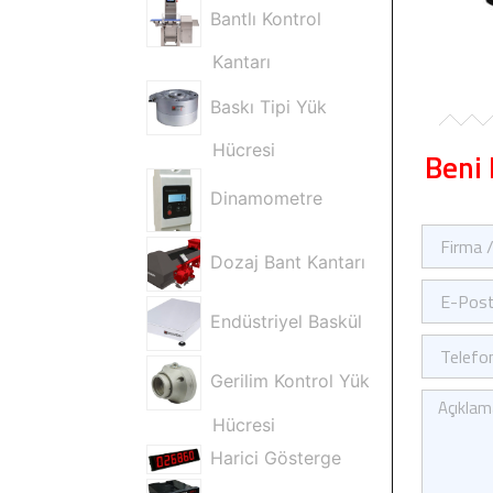
Bantlı Kontrol
Kantarı
Baskı Tipi Yük
Hücresi
Beni 
Dinamometre
Firma
/
Dozaj Bant Kantarı
Ad
E-
Soyad
Posta
Endüstriyel Baskül
Telefon
Gerilim Kontrol Yük
Kısa
Mesajınız
Hücresi
Harici Gösterge