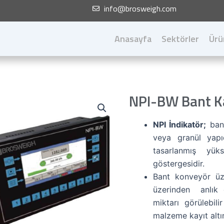
info@brosweigh.com
Anasayfa
Sektörler
Ürü
NPI-BW Bant Ka
NPI İndikatör;
bant
veya granül yapı
tasarlanmış yük
göstergesidir.
Bant konveyör üz
üzerinden anlık 
miktarı görülebi
malzeme kayıt altın