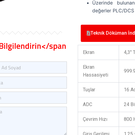
Üzerinde bulunan
değerler PLC/DCS s
Teknik Döküman İnd
Bilgilendirin</span
Ekran
4,3″ 
Ekran
999.
Hassasiyeti
Tuşlar
16 Ad
ADC
24 Bi
Çevrim Hızı
800 
Giriş Gerilimi
1,25