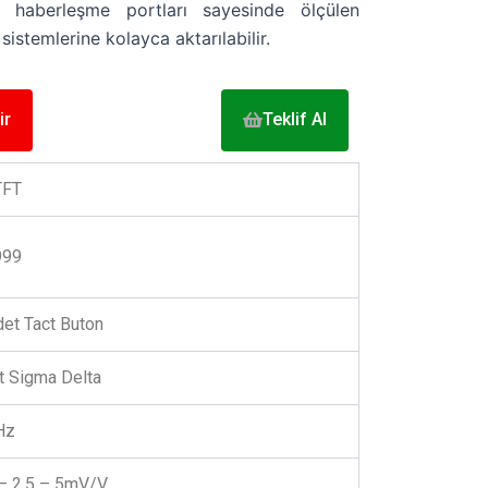
 haberleşme portları sayesinde ölçülen
istemlerine kolayca aktarılabilir.
ir
Teklif Al
TFT
999
et Tact Buton
t Sigma Delta
Hz
 – 2,5 – 5mV/V