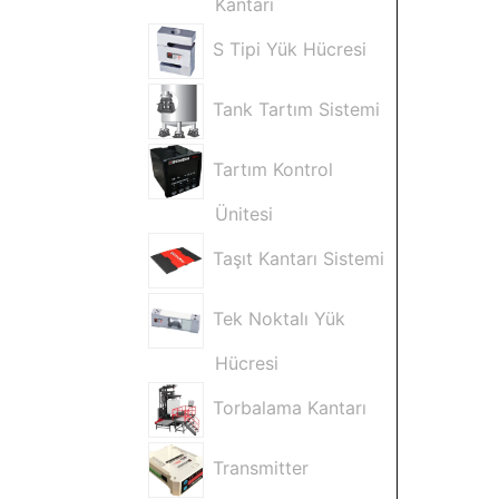
Kantarı
S Tipi Yük Hücresi
Tank Tartım Sistemi
Tartım Kontrol
Ünitesi
Taşıt Kantarı Sistemi
Tek Noktalı Yük
Hücresi
Torbalama Kantarı
Transmitter