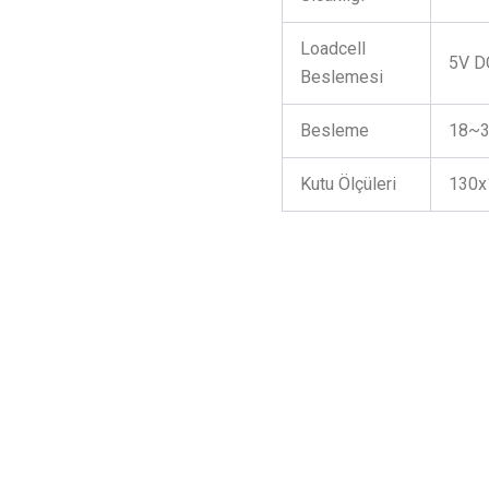
Loadcell
5V D
Beslemesi
Besleme
18~3
Kutu Ölçüleri
130