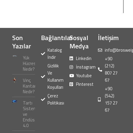
Son
Bağlantılar
Sosyal
İletişim
Yazılar
Medya
Katalog
info@broswei
İndir
Yük
Linkedin
+90
Hücresi
Gizlilik
(212)
İnstagram
Nedir?
Ve
807 27
Youtube
Kullanım
67
Vinç
Pinterest
Kantarı
Koşulları
+90
Nedir?
Çerez
(542)
Tartı
Politikası
157 27
Sistemleri
67
ve
Endüstri
4.0