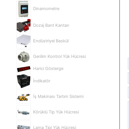
Dinamometre
Dozaj Bant Kantarı
Endüstriyel Baskül
Gerilim Kontrol Yük Hücresi
Harici Gösterge
İndikatör
İş Makinası Tartım Sistemi
Körüklü Tip Yük Hücresi
Lama Tipi Yük Hücresi