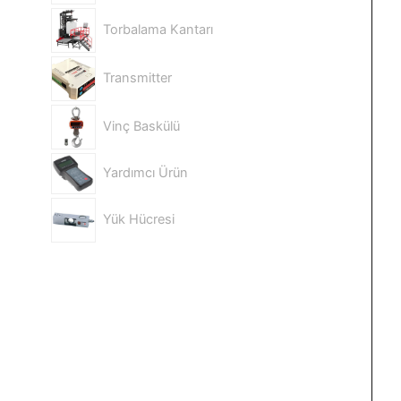
Torbalama Kantarı
Transmitter
Vinç Baskülü
Yardımcı Ürün
Yük Hücresi