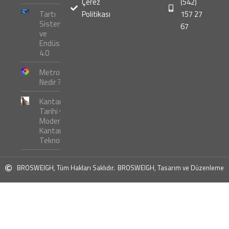
Çerez
(542)
Tartı
Politikası
157 27
Sistemleri
67
ve
Endüstri
4.0
Metroloji
Nedir ?
Kantar
Tarihi ve
Modern
Kantar
Teknolojileri
BROSWEIGH, Tüm Hakları Saklıdır.
BROSWEIGH, Tasarım ve Düzenleme