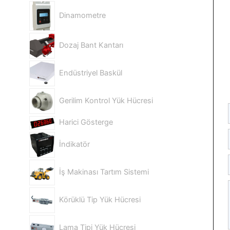
Dinamometre
Dozaj Bant Kantarı
Endüstriyel Baskül
Gerilim Kontrol Yük Hücresi
Harici Gösterge
İndikatör
İş Makinası Tartım Sistemi
Körüklü Tip Yük Hücresi
Lama Tipi Yük Hücresi