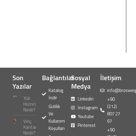
Son
Bağlantılar
Sosyal
İletişim
Yazılar
Medya
Katalog
info@broswei
İndir
Yük
Linkedin
+90
Hücresi
Gizlilik
(212)
İnstagram
Nedir?
Ve
807 27
Youtube
Kullanım
67
Vinç
Pinterest
Kantarı
Koşulları
+90
Nedir?