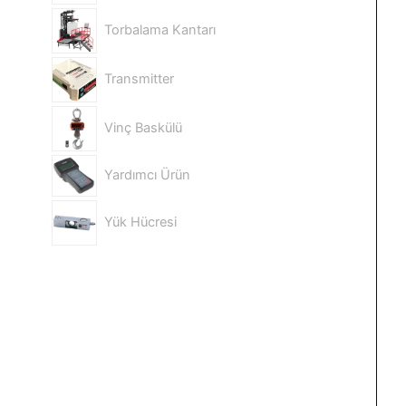
Torbalama Kantarı
Transmitter
Vinç Baskülü
Yardımcı Ürün
Yük Hücresi