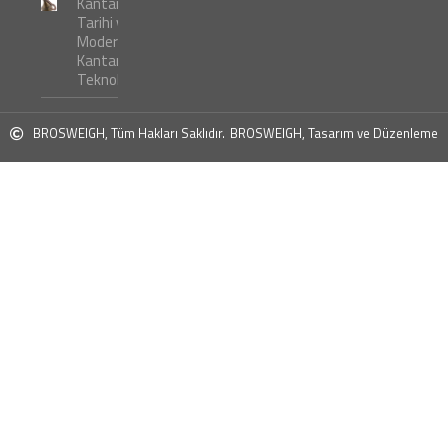
Kantar
Tarihi ve
Modern
Kantar
Teknolojileri
BROSWEIGH, Tüm Hakları Saklıdır.
BROSWEIGH, Tasarım ve Düzenleme