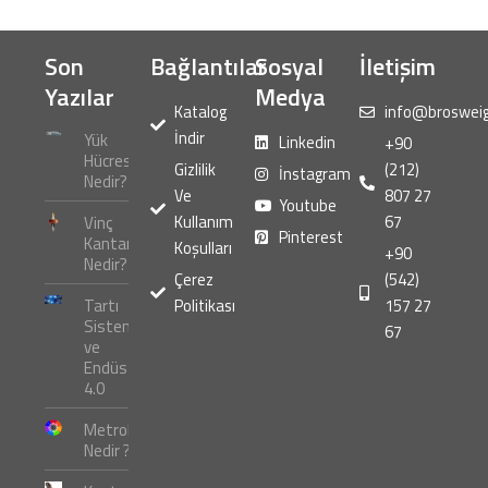
Son
Bağlantılar
Sosyal
İletişim
Yazılar
Medya
Katalog
info@broswei
İndir
Yük
Linkedin
+90
Hücresi
Gizlilik
(212)
İnstagram
Nedir?
Ve
807 27
Youtube
Kullanım
67
Vinç
Pinterest
Kantarı
Koşulları
+90
Nedir?
Çerez
(542)
Tartı
Politikası
157 27
Sistemleri
67
ve
Endüstri
4.0
Metroloji
Nedir ?