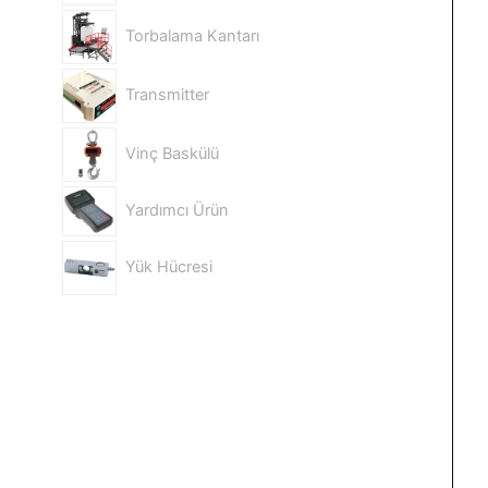
Torbalama Kantarı
Transmitter
Vinç Baskülü
Yardımcı Ürün
Yük Hücresi