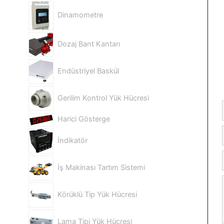
Dinamometre
Dozaj Bant Kantarı
Endüstriyel Baskül
Gerilim Kontrol Yük Hücresi
Harici Gösterge
İndikatör
İş Makinası Tartım Sistemi
Körüklü Tip Yük Hücresi
Lama Tipi Yük Hücresi